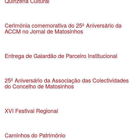
Quinzena Cultural
Data 22-07-2023
Localização São Mamede de Infesta
Cerimónia comemorativa do 25º Aniversário da
ACCM no Jornal de Matosinhos
Data 30-06-2023
Localização Matosinhos
Entrega de Galardão de Parceiro Institucional
Data 04-07-2023
Localização
25º Aniversário da Associação das Colectividades
do Concelho de Matosinhos
Data 17-6-2023
Localização Salão Nobre da CMM
XVI Festival Regional
Data 14-5-2023
Localização Largo do Souto
Caminhos do Património