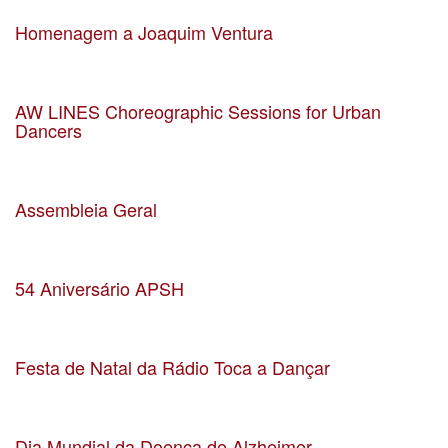
Localização Leça da Palmeira
Homenagem a Joaquim Ventura
Data 09-03-2024
Localização CCD Vítor Oliveira
AW LINES Choreographic Sessions for Urban
Dancers
Data 16-03-2024
Localização Casa da Arquitectura
Assembleia Geral
Data 17-02-2024
Localização Matosinhos
54 Aniversário APSH
Data 16-02-2024
Localização Matosinhos
Festa de Natal da Rádio Toca a Dançar
Data 10-12-2023
Localização Auditório da EB2/3 Matosinhos
Dia Mundial da Doença de Alzheimer