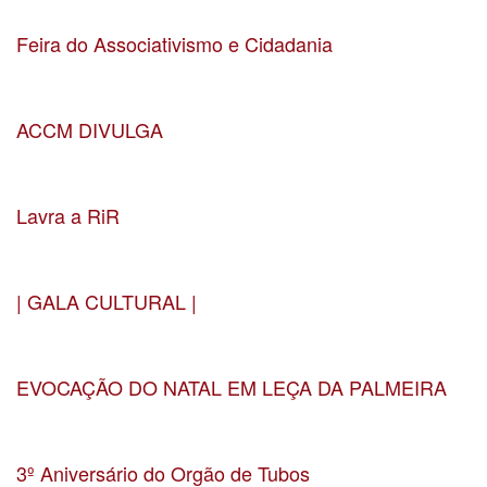
Localização Senhora da Hora
Feira do Associativismo e Cidadania
Data 16-05-2025
Localização Matosinhos
ACCM DIVULGA
Data 05-05-2025
Localização CMM
Lavra a RiR
Data 29-03-2025
Localização Auditório Lavra
| GALA CULTURAL |
Data 22-02-2025
Localização Teatro Constantino Nery
EVOCAÇÃO DO NATAL EM LEÇA DA PALMEIRA
Data 16-12-2024
Localização Salão Paroquial de Leça da Palmeira
3º Aniversário do Orgão de Tubos