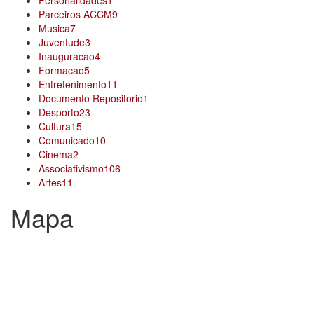
Personalidades
1
Parceiros ACCM
9
Musica
7
Juventude
3
Inauguracao
4
Formacao
5
Entretenimento
11
Documento Repositorio
1
Desporto
23
Cultura
15
Comunicado
10
Cinema
2
Associativismo
106
Artes
11
Mapa