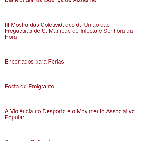
Data 21-09-2023
Localização Auditório da UF Matosinhos e Leça da Palmeira
III Mostra das Coletividades da União das
Freguesias de S. Mamede de Infesta e Senhora da
Hora
Data 15-09-2023
Localização Senhora da Hora
Encerrados para Férias
Data 09-08-2023
Localização
Festa do Emigrante
Data 13-8-2023
Localização Parque Basílio Teles
A Violência no Desporto e o Movimento Associativo
Popular
Data 19-07-2023
Localização Zoom