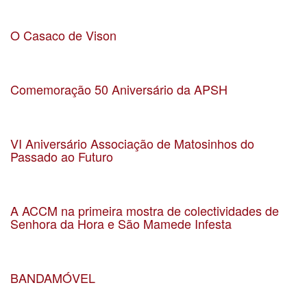
Data 01-05-2020
Localização Matosinhos
O Casaco de Vison
Data 28-3-2020
Localização Cripta da Igreja da Senhora da Hora
Comemoração 50 Aniversário da APSH
Data 14-02-2020
Localização uf-smish
VI Aniversário Associação de Matosinhos do
Passado ao Futuro
Data 26-10-2019
Localização Sea Porto Hotel
A ACCM na primeira mostra de colectividades de
Senhora da Hora e São Mamede Infesta
Data 13-09-2019
Localização Carriçal
BANDAMÓVEL
Data 04-08-2019