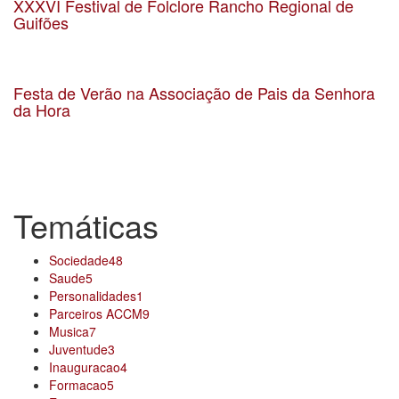
XXXVI Festival de Folclore Rancho Regional de
Guifões
Data 11-08-2018
Localização Guifões
Festa de Verão na Associação de Pais da Senhora
da Hora
Data 22-7-2017
Localização Rua Vasco Santana, Senhora da Hora
Temáticas
Sociedade
48
Saude
5
Personalidades
1
Parceiros ACCM
9
Musica
7
Juventude
3
Inauguracao
4
Formacao
5