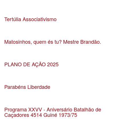
Data 23-11-2024
Localização Igreja Paroquial de Custóias
Tertúlia Associativismo
Data 7-11-2024
Localização UF
Matosinhos, quem és tu? Mestre Brandão.
Data 18-10-2024
Localização CCD Vítor Oliveira - JF Matosinhos
PLANO DE AÇÃO 2025
Data 28-09-2024
Localização Lisboa
Parabéns Liberdade
Data 20-04-2024
Localização Salão Nobre dos Paços do Concelho
Programa XXVV - Aniversário Batalhão de
Caçadores 4514 Guiné 1973/75
Data 8-6-2024