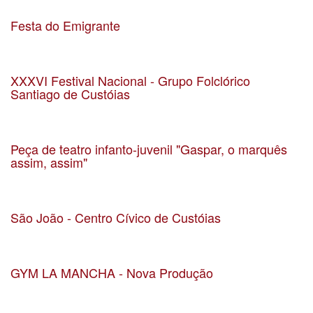
Localização Igreja Matriz de São Mamede de Infesta
Festa do Emigrante
Data 18-08-2019
Localização Parque Basílio Teles
XXXVI Festival Nacional - Grupo Folclórico
Santiago de Custóias
Data 21-07-2019
Localização Custóias
Peça de teatro infanto-juvenil "Gaspar, o marquês
assim, assim"
Data 22-06-2019
Localização
São João - Centro Cívico de Custóias
Data 23-06-2019
Localização Custóias
GYM LA MANCHA - Nova Produção
Data 21-06-2019
Localização