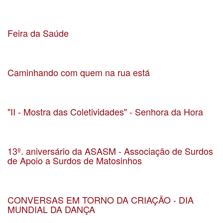
Data 6-5-2023
Localização Quinta da Conceição, Leça da Palmeira
Feira da Saúde
Data 31-0-2023
Localização Jardim Basílio Teles
Caminhando com quem na rua está
Data 23-10-2022
Localização Matosinhos
"II - Mostra das Coletividades" - Senhora da Hora
Data 23-09-22
Localização Parque do Carriçal
13º. aniversário da ASASM - Associação de Surdos
de Apoio a Surdos de Matosinhos
Data 13-11-2021
Localização ASASM – Associação de Surdos de Apoio a Surdos de Matosinhos
CONVERSAS EM TORNO DA CRIAÇÃO - DIA
MUNDIAL DA DANÇA