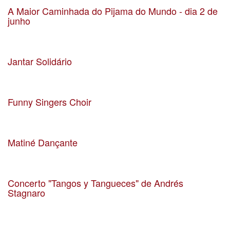
A Maior Caminhada do Pijama do Mundo - dia 2 de
junho
Data 02-06-2019
Localização
Jantar Solidário
Data 24-04-2019
Localização Santa Casa da Misericórdia de Matosinhos
Funny Singers Choir
Data 06-04-2019
Localização S. Mamede Infesta
Matiné Dançante
Data 14-04-2019
Localização S. Mamede Infesta
Concerto "Tangos y Tangueces" de Andrés
Stagnaro
Data 23-03-2019
Localização Salão Nobre CM Matosinhos