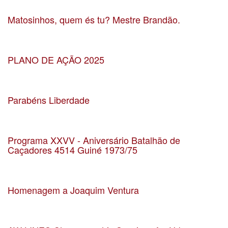
Localização UF
Matosinhos, quem és tu? Mestre Brandão.
Data 18-10-2024
Localização CCD Vítor Oliveira - JF Matosinhos
PLANO DE AÇÃO 2025
Data 28-09-2024
Localização Lisboa
Parabéns Liberdade
Data 20-04-2024
Localização Salão Nobre dos Paços do Concelho
Programa XXVV - Aniversário Batalhão de
Caçadores 4514 Guiné 1973/75
Data 8-6-2024
Localização Leça da Palmeira
Homenagem a Joaquim Ventura
Data 09-03-2024
Localização CCD Vítor Oliveira