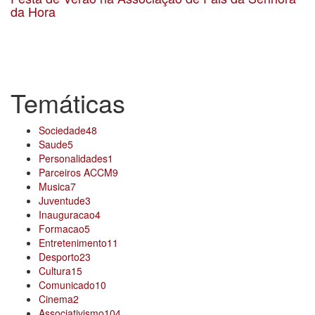
da Hora
Data 22-7-2017
Localização Rua Vasco Santana, Senhora da Hora
Temáticas
Sociedade
48
Saude
5
Personalidades
1
Parceiros ACCM
9
Musica
7
Juventude
3
Inauguracao
4
Formacao
5
Entretenimento
11
Desporto
23
Cultura
15
Comunicado
10
Cinema
2
Associativismo
104