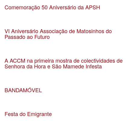
Comemoração 50 Aniversário da APSH
Data 14-02-2020
Localização uf-smish
VI Aniversário Associação de Matosinhos do
Passado ao Futuro
Data 26-10-2019
Localização Sea Porto Hotel
A ACCM na primeira mostra de colectividades de
Senhora da Hora e São Mamede Infesta
Data 13-09-2019
Localização Carriçal
BANDAMÓVEL
Data 04-08-2019
Localização Igreja Matriz de São Mamede de Infesta
Festa do Emigrante
Data 18-08-2019
Localização Parque Basílio Teles