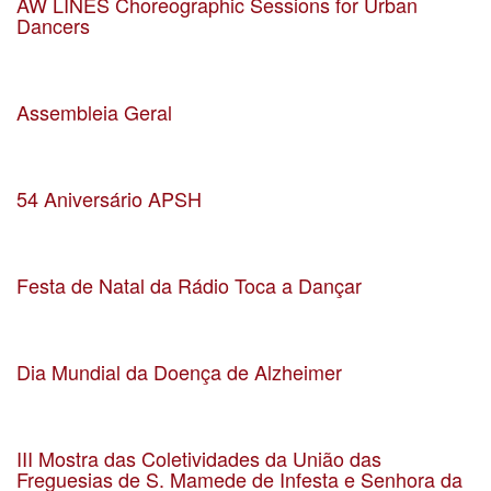
AW LINES Choreographic Sessions for Urban
Dancers
Data 16-03-2024
Localização Casa da Arquitectura
Assembleia Geral
Data 17-02-2024
Localização Matosinhos
54 Aniversário APSH
Data 16-02-2024
Localização Matosinhos
Festa de Natal da Rádio Toca a Dançar
Data 10-12-2023
Localização Auditório da EB2/3 Matosinhos
Dia Mundial da Doença de Alzheimer
Data 21-09-2023
Localização Auditório da UF Matosinhos e Leça da Palmeira
III Mostra das Coletividades da União das
Freguesias de S. Mamede de Infesta e Senhora da