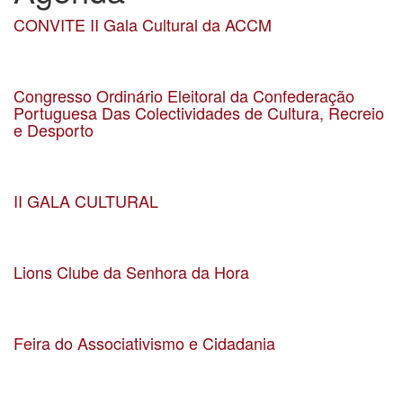
CONVITE II Gala Cultural da ACCM
Data 21-01-2026
Localização Teatro Constantino Nery
Congresso Ordinário Eleitoral da Confederação
Portuguesa Das Colectividades de Cultura, Recreio
e Desporto
Data 21-03-2026
Localização União de Associações do Comércio e Serviços
II GALA CULTURAL
Data 21-02-2026
Localização Teatro Constantino Nery
Lions Clube da Senhora da Hora
Data 07-01-2026
Localização Senhora da Hora
Feira do Associativismo e Cidadania
Data 16-05-2025
Localização Matosinhos