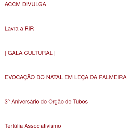
ACCM DIVULGA
Data 05-05-2025
Localização CMM
Lavra a RiR
Data 29-03-2025
Localização Auditório Lavra
| GALA CULTURAL |
Data 22-02-2025
Localização Teatro Constantino Nery
EVOCAÇÃO DO NATAL EM LEÇA DA PALMEIRA
Data 16-12-2024
Localização Salão Paroquial de Leça da Palmeira
3º Aniversário do Orgão de Tubos
Data 23-11-2024
Localização Igreja Paroquial de Custóias
Tertúlia Associativismo
Data 7-11-2024