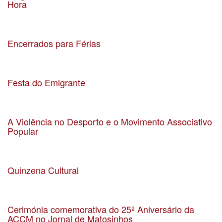
Hora
Data 15-09-2023
Localização Senhora da Hora
Encerrados para Férias
Data 09-08-2023
Localização
Festa do Emigrante
Data 13-8-2023
Localização Parque Basílio Teles
A Violência no Desporto e o Movimento Associativo
Popular
Data 19-07-2023
Localização Zoom
Quinzena Cultural
Data 22-07-2023
Localização São Mamede de Infesta
Cerimónia comemorativa do 25º Aniversário da
ACCM no Jornal de Matosinhos