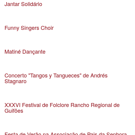
Jantar Solidário
Data 24-04-2019
Localização Santa Casa da Misericórdia de Matosinhos
Funny Singers Choir
Data 06-04-2019
Localização S. Mamede Infesta
Matiné Dançante
Data 14-04-2019
Localização S. Mamede Infesta
Concerto "Tangos y Tangueces" de Andrés
Stagnaro
Data 23-03-2019
Localização Salão Nobre CM Matosinhos
XXXVI Festival de Folclore Rancho Regional de
Guifões
Data 11-08-2018
Localização Guifões
Festa de Verão na Associação de Pais da Senhora