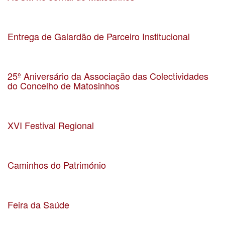
Data 30-06-2023
Localização Matosinhos
Entrega de Galardão de Parceiro Institucional
Data 04-07-2023
Localização
25º Aniversário da Associação das Colectividades
do Concelho de Matosinhos
Data 17-6-2023
Localização Salão Nobre da CMM
XVI Festival Regional
Data 14-5-2023
Localização Largo do Souto
Caminhos do Património
Data 6-5-2023
Localização Quinta da Conceição, Leça da Palmeira
Feira da Saúde
Data 31-0-2023