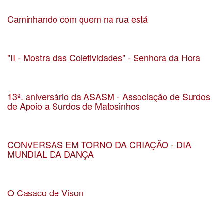
Localização Jardim Basílio Teles
Caminhando com quem na rua está
Data 23-10-2022
Localização Matosinhos
"II - Mostra das Coletividades" - Senhora da Hora
Data 23-09-22
Localização Parque do Carriçal
13º. aniversário da ASASM - Associação de Surdos
de Apoio a Surdos de Matosinhos
Data 13-11-2021
Localização ASASM – Associação de Surdos de Apoio a Surdos de Matosinhos
CONVERSAS EM TORNO DA CRIAÇÃO - DIA
MUNDIAL DA DANÇA
Data 01-05-2020
Localização Matosinhos
O Casaco de Vison
Data 28-3-2020
Localização Cripta da Igreja da Senhora da Hora