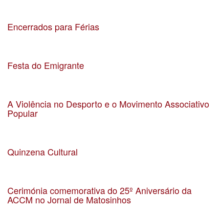
Data 15-09-2023
Localização Senhora da Hora
Encerrados para Férias
Data 09-08-2023
Localização
Festa do Emigrante
Data 13-8-2023
Localização Parque Basílio Teles
A Violência no Desporto e o Movimento Associativo
Popular
Data 19-07-2023
Localização Zoom
Quinzena Cultural
Data 22-07-2023
Localização São Mamede de Infesta
Cerimónia comemorativa do 25º Aniversário da
ACCM no Jornal de Matosinhos
Data 30-06-2023