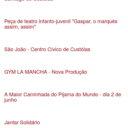
Data 21-07-2019
Localização Custóias
Peça de teatro infanto-juvenil "Gaspar, o marquês
assim, assim"
Data 22-06-2019
Localização
São João - Centro Cívico de Custóias
Data 23-06-2019
Localização Custóias
GYM LA MANCHA - Nova Produção
Data 21-06-2019
Localização
A Maior Caminhada do Pijama do Mundo - dia 2 de
junho
Data 02-06-2019
Localização
Jantar Solidário