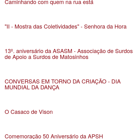
Caminhando com quem na rua está
Data 23-10-2022
Localização Matosinhos
"II - Mostra das Coletividades" - Senhora da Hora
Data 23-09-22
Localização Parque do Carriçal
13º. aniversário da ASASM - Associação de Surdos
de Apoio a Surdos de Matosinhos
Data 13-11-2021
Localização ASASM – Associação de Surdos de Apoio a Surdos de Matosinhos
CONVERSAS EM TORNO DA CRIAÇÃO - DIA
MUNDIAL DA DANÇA
Data 01-05-2020
Localização Matosinhos
O Casaco de Vison
Data 28-3-2020
Localização Cripta da Igreja da Senhora da Hora
Comemoração 50 Aniversário da APSH