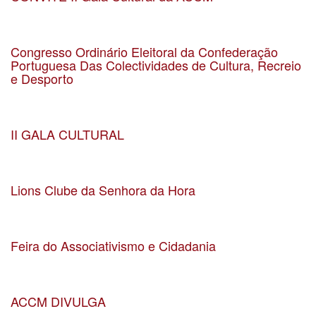
Data 21-01-2026
Localização Teatro Constantino Nery
Congresso Ordinário Eleitoral da Confederação
Portuguesa Das Colectividades de Cultura, Recreio
e Desporto
Data 21-03-2026
Localização União de Associações do Comércio e Serviços
II GALA CULTURAL
Data 21-02-2026
Localização Teatro Constantino Nery
Lions Clube da Senhora da Hora
Data 07-01-2026
Localização Senhora da Hora
Feira do Associativismo e Cidadania
Data 16-05-2025
Localização Matosinhos
ACCM DIVULGA