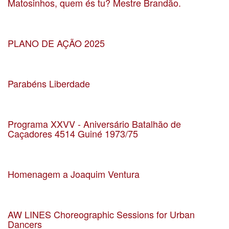
Matosinhos, quem és tu? Mestre Brandão.
Data 18-10-2024
Localização CCD Vítor Oliveira - JF Matosinhos
PLANO DE AÇÃO 2025
Data 28-09-2024
Localização Lisboa
Parabéns Liberdade
Data 20-04-2024
Localização Salão Nobre dos Paços do Concelho
Programa XXVV - Aniversário Batalhão de
Caçadores 4514 Guiné 1973/75
Data 8-6-2024
Localização Leça da Palmeira
Homenagem a Joaquim Ventura
Data 09-03-2024
Localização CCD Vítor Oliveira
AW LINES Choreographic Sessions for Urban
Dancers