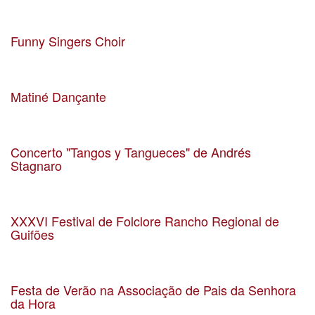
Data 24-04-2019
Localização Santa Casa da Misericórdia de Matosinhos
Funny Singers Choir
Data 06-04-2019
Localização S. Mamede Infesta
Matiné Dançante
Data 14-04-2019
Localização S. Mamede Infesta
Concerto "Tangos y Tangueces" de Andrés
Stagnaro
Data 23-03-2019
Localização Salão Nobre CM Matosinhos
XXXVI Festival de Folclore Rancho Regional de
Guifões
Data 11-08-2018
Localização Guifões
Festa de Verão na Associação de Pais da Senhora
da Hora