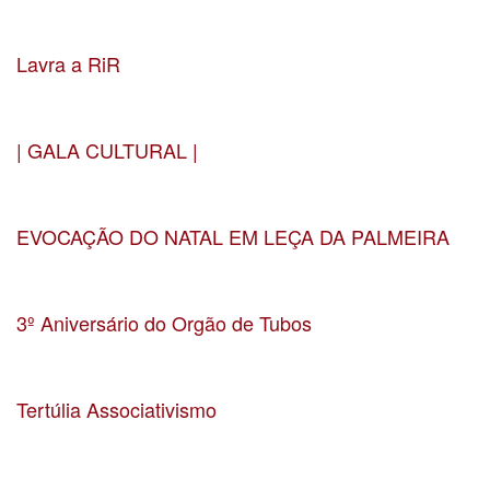
Data 05-05-2025
Localização CMM
Lavra a RiR
Data 29-03-2025
Localização Auditório Lavra
| GALA CULTURAL |
Data 22-02-2025
Localização Teatro Constantino Nery
EVOCAÇÃO DO NATAL EM LEÇA DA PALMEIRA
Data 16-12-2024
Localização Salão Paroquial de Leça da Palmeira
3º Aniversário do Orgão de Tubos
Data 23-11-2024
Localização Igreja Paroquial de Custóias
Tertúlia Associativismo
Data 7-11-2024
Localização UF