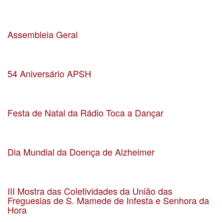
Data 16-03-2024
Localização Casa da Arquitectura
Assembleia Geral
Data 17-02-2024
Localização Matosinhos
54 Aniversário APSH
Data 16-02-2024
Localização Matosinhos
Festa de Natal da Rádio Toca a Dançar
Data 10-12-2023
Localização Auditório da EB2/3 Matosinhos
Dia Mundial da Doença de Alzheimer
Data 21-09-2023
Localização Auditório da UF Matosinhos e Leça da Palmeira
III Mostra das Coletividades da União das
Freguesias de S. Mamede de Infesta e Senhora da
Hora