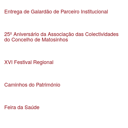
Localização Matosinhos
Entrega de Galardão de Parceiro Institucional
Data 04-07-2023
Localização
25º Aniversário da Associação das Colectividades
do Concelho de Matosinhos
Data 17-6-2023
Localização Salão Nobre da CMM
XVI Festival Regional
Data 14-5-2023
Localização Largo do Souto
Caminhos do Património
Data 6-5-2023
Localização Quinta da Conceição, Leça da Palmeira
Feira da Saúde
Data 31-0-2023
Localização Jardim Basílio Teles