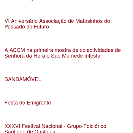
Data 14-02-2020
Localização uf-smish
VI Aniversário Associação de Matosinhos do
Passado ao Futuro
Data 26-10-2019
Localização Sea Porto Hotel
A ACCM na primeira mostra de colectividades de
Senhora da Hora e São Mamede Infesta
Data 13-09-2019
Localização Carriçal
BANDAMÓVEL
Data 04-08-2019
Localização Igreja Matriz de São Mamede de Infesta
Festa do Emigrante
Data 18-08-2019
Localização Parque Basílio Teles
XXXVI Festival Nacional - Grupo Folclórico
Santiago de Custóias