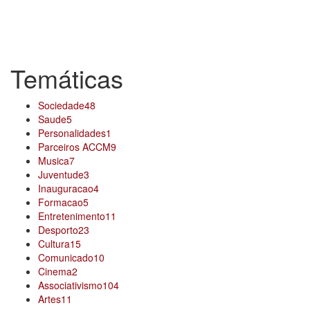
Data 22-7-2017
Localização Rua Vasco Santana, Senhora da Hora
Temáticas
Sociedade
48
Saude
5
Personalidades
1
Parceiros ACCM
9
Musica
7
Juventude
3
Inauguracao
4
Formacao
5
Entretenimento
11
Desporto
23
Cultura
15
Comunicado
10
Cinema
2
Associativismo
104
Artes
11