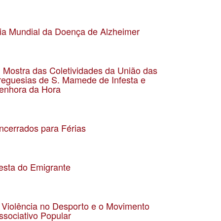
ata 10-12-2023
ocalização Auditório da EB2/3 Matosinhos
ia Mundial da Doença de Alzheimer
ata 21-09-2023
ocalização Auditório da UF Matosinhos e Leça da Palmeira
II Mostra das Coletividades da União das
reguesias de S. Mamede de Infesta e
enhora da Hora
ata 15-09-2023
ocalização Senhora da Hora
ncerrados para Férias
ata 09-08-2023
ocalização
esta do Emigrante
ata 13-8-2023
ocalização Parque Basílio Teles
 Violência no Desporto e o Movimento
ssociativo Popular