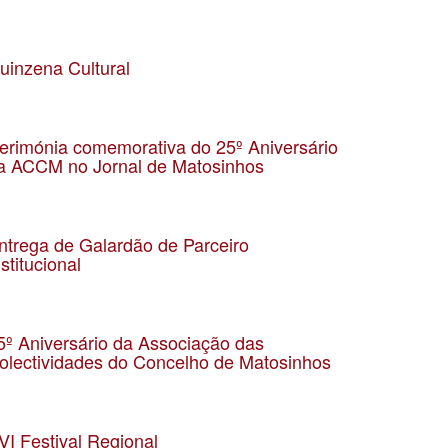
ata 19-07-2023
ocalização Zoom
uinzena Cultural
ata 22-07-2023
ocalização São Mamede de Infesta
erimónia comemorativa do 25º Aniversário
a ACCM no Jornal de Matosinhos
ata 30-06-2023
ocalização Matosinhos
ntrega de Galardão de Parceiro
nstitucional
ata 04-07-2023
ocalização
5º Aniversário da Associação das
olectividades do Concelho de Matosinhos
ata 17-6-2023
ocalização Salão Nobre da CMM
VI Festival Regional