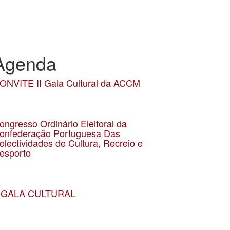
Agenda
ONVITE II Gala Cultural da ACCM
ata 21-01-2026
ocalização Teatro Constantino Nery
ongresso Ordinário Eleitoral da
onfederação Portuguesa Das
olectividades de Cultura, Recreio e
esporto
ata 21-03-2026
ocalização União de Associações do Comércio e Serviços
I GALA CULTURAL
ata 21-02-2026
ocalização Teatro Constantino Nery