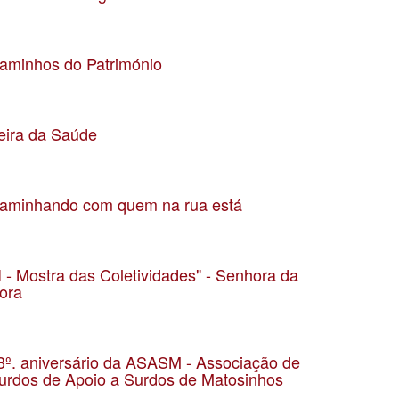
ata 14-5-2023
ocalização Largo do Souto
aminhos do Património
ata 6-5-2023
ocalização Quinta da Conceição, Leça da Palmeira
eira da Saúde
ata 31-0-2023
ocalização Jardim Basílio Teles
aminhando com quem na rua está
ata 23-10-2022
ocalização Matosinhos
II - Mostra das Coletividades" - Senhora da
ora
ata 23-09-22
ocalização Parque do Carriçal
3º. aniversário da ASASM - Associação de
urdos de Apoio a Surdos de Matosinhos