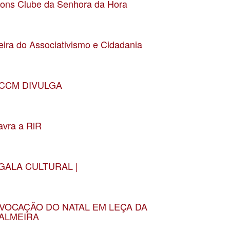
ions Clube da Senhora da Hora
ata 07-01-2026
ocalização Senhora da Hora
eira do Associativismo e Cidadania
ata 16-05-2025
ocalização Matosinhos
CCM DIVULGA
ata 05-05-2025
ocalização CMM
avra a RiR
ata 29-03-2025
ocalização Auditório Lavra
 GALA CULTURAL |
ata 22-02-2025
ocalização Teatro Constantino Nery
VOCAÇÃO DO NATAL EM LEÇA DA
ALMEIRA