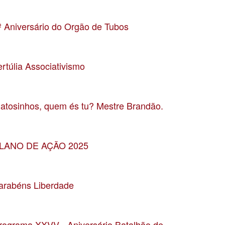
ata 16-12-2024
ocalização Salão Paroquial de Leça da Palmeira
º Aniversário do Orgão de Tubos
ata 23-11-2024
ocalização Igreja Paroquial de Custóias
ertúlia Associativismo
ata 7-11-2024
ocalização UF
atosinhos, quem és tu? Mestre Brandão.
ata 18-10-2024
ocalização CCD Vítor Oliveira - JF Matosinhos
LANO DE AÇÃO 2025
ata 28-09-2024
ocalização Lisboa
arabéns Liberdade
ata 20-04-2024
ocalização Salão Nobre dos Paços do Concelho
rograma XXVV - Aniversário Batalhão de