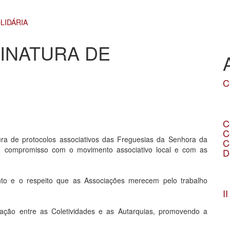
LIDÁRIA
INATURA DE
C
D
L
C
C
a de protocolos associativos das Freguesias da Senhora da
C
 compromisso com o movimento associativo local e com as
D
D
nto e o respeito que as Associações merecem pelo trabalho
L
I
D
ação entre as Coletividades e as Autarquias, promovendo a
L