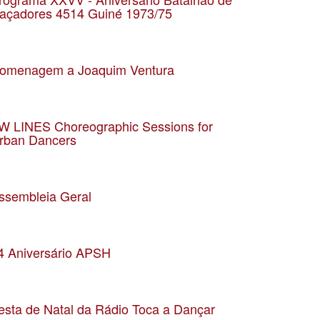
açadores 4514 Guiné 1973/75
ata 8-6-2024
ocalização Leça da Palmeira
omenagem a Joaquim Ventura
ata 09-03-2024
ocalização CCD Vítor Oliveira
W LINES Choreographic Sessions for
rban Dancers
ata 16-03-2024
ocalização Casa da Arquitectura
ssembleia Geral
ata 17-02-2024
ocalização Matosinhos
4 Aniversário APSH
ata 16-02-2024
ocalização Matosinhos
esta de Natal da Rádio Toca a Dançar